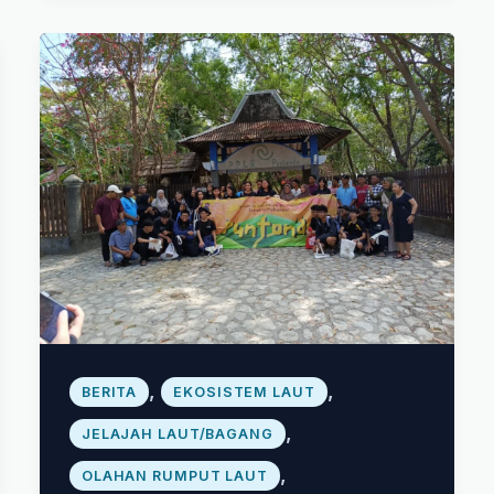
,
,
BERITA
EKOSISTEM LAUT
,
JELAJAH LAUT/BAGANG
,
OLAHAN RUMPUT LAUT