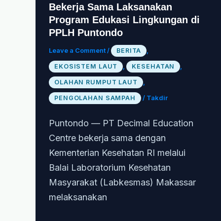
Bekerja Sama Laksanakan
Program Edukasi Lingkungan di
PPLH Puntondo
Leave a Comment
/
,
BERITA
,
,
EKOSISTEM LAUT
KESEHATAN
,
OLAHAN RUMPUT LAUT
/
Takdir
PENGOLAHAN SAMPAH
Puntondo — PT Decimal Education
Centre bekerja sama dengan
Kementerian Kesehatan RI melalui
Balai Laboratorium Kesehatan
Masyarakat (Labkesmas) Makassar
melaksanakan