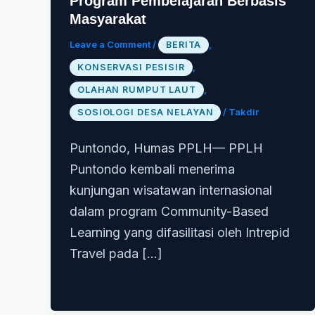
Program Pembelajaran Berbasis
Masyarakat
Leave a Comment
/
,
BERITA
,
KONSERVASI PESISIR
,
OLAHAN RUMPUT LAUT
/
Takdir
SOSIOLOGI DESA NELAYAN
Puntondo, Humas PPLH— PPLH
Puntondo kembali menerima
kunjungan wisatawan internasional
dalam program Community-Based
Learning yang difasilitasi oleh Intrepid
Travel pada […]