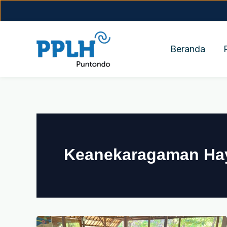
Skip
to
content
Beranda
Keanekaragaman Hay