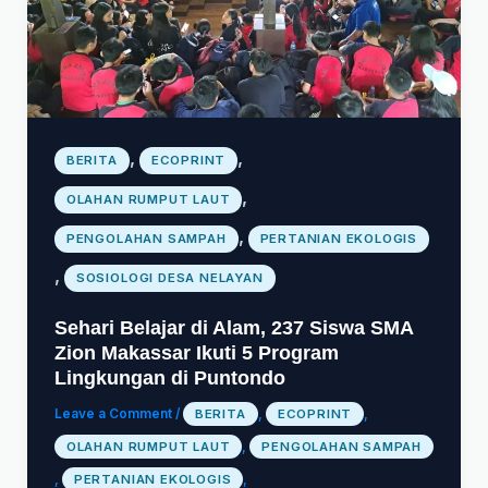
,
,
BERITA
ECOPRINT
,
OLAHAN RUMPUT LAUT
,
PENGOLAHAN SAMPAH
PERTANIAN EKOLOGIS
,
SOSIOLOGI DESA NELAYAN
Sehari Belajar di Alam, 237 Siswa SMA
Zion Makassar Ikuti 5 Program
Lingkungan di Puntondo
Leave a Comment
/
BERITA
,
ECOPRINT
,
OLAHAN RUMPUT LAUT
,
PENGOLAHAN SAMPAH
,
PERTANIAN EKOLOGIS
,