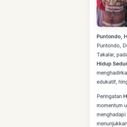
Puntondo,
Puntondo, D
Takalar, pa
Hidup Sedu
menghadirka
edukatif, hi
Peringatan
H
momentum un
menghadapi t
menunjukkan