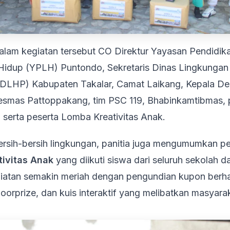
dalam kegiatan tersebut CO Direktur Yayasan Pendidik
Hidup (YPLH) Puntondo, Sekretaris Dinas Lingkungan
(DLHP) Kabupaten Takalar, Camat Laikang, Kepala De
esmas Pattoppakang, tim PSC 119, Bhabinkamtibmas, 
serta peserta Lomba Kreativitas Anak.
bersih-bersih lingkungan, panitia juga mengumumkan 
ivitas Anak
yang diikuti siswa dari seluruh sekolah d
giatan semakin meriah dengan pengundian kupon berha
orprize, dan kuis interaktif yang melibatkan masyara