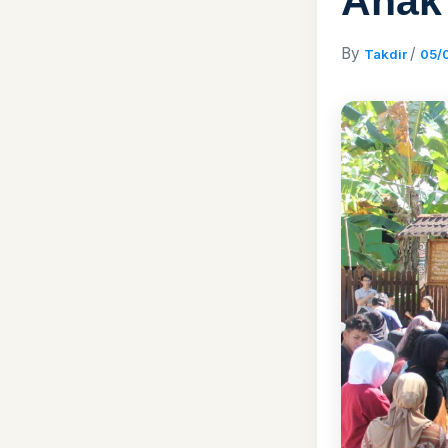
Anak
By
/
Takdir
05/