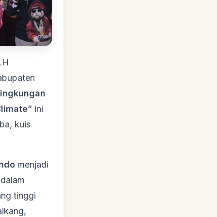
LH
abupaten
Lingkungan
limate”
ini
a, kuis
ondo
menjadi
 dalam
ng tinggi
ikang,