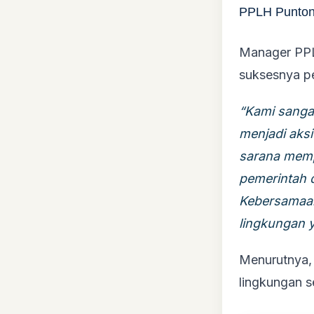
PPLH Punton
Manager PPL
suksesnya p
“Kami sangat
menjadi aksi
sarana memp
pemerintah 
Kebersamaan
lingkungan y
Menurutnya, 
lingkungan s