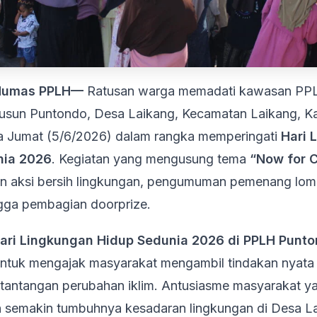
 Humas PPLH—
Ratusan warga memadati kawasan PP
usun Puntondo, Desa Laikang, Kecamatan Laikang, K
da Jumat (5/6/2026) dalam rangka memperingati
Hari 
nia 2026
. Kegiatan yang mengusung tema
“Now for C
n aksi bersih lingkungan, pengumuman pemenang lomb
ngga pembagian doorprize.
ari Lingkungan Hidup Sedunia 2026 di PPLH Punt
tuk mengajak masyarakat mengambil tindakan nyata
antangan perubahan iklim. Antusiasme masyarakat ya
 semakin tumbuhnya kesadaran lingkungan di Desa La