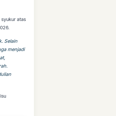
syukur atas
2026.
. Selain
uga menjadi
at,
rah.
ulian
isu