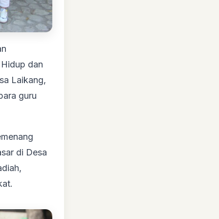
an
 Hidup dan
sa Laikang,
para guru
pemenang
asar di Desa
diah,
kat.