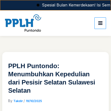
Skip
Spesial Bulan Kemerdekaan! Isi Seman
to
content
PPLH Puntondo:
Menumbuhkan Kepedulian
dari Pesisir Selatan Sulawesi
Selatan
By
/
Takdir
19/10/2025