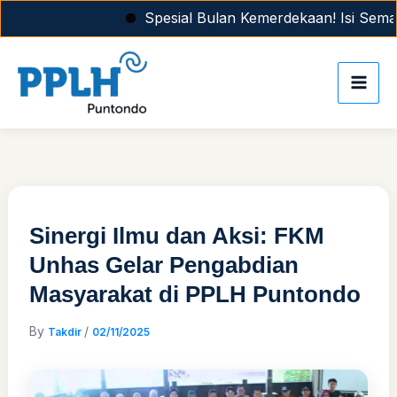
Skip
Spesial Bulan Kemerdekaan! Isi Semang
to
content
Sinergi Ilmu dan Aksi: FKM
Unhas Gelar Pengabdian
Masyarakat di PPLH Puntondo
By
/
Takdir
02/11/2025