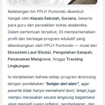
Kedatangan tim PPLH Puntondo disambut
hangat oleh
Kepala Sekolah, Suriana
, beserta
para guru dan perwakilan sivitas akademika.
Dalam pertemuan tersebut, Eli memperkenalkan
profil dan berbagai program edukatif yang
dikembangkan oleh PPLH Puntondo — mulai dari
Ekosistem Laut (Ekola)
,
Pengolahan Sampah
,
Penanaman Mangrove
, hingga
Tracking
Lingkungan
.
Ia menjelaskan bahwa setiap program dirancang
dengan pendekatan
“belajar dari alam”
, agar
peserta tidak hanya memahami teori, tetapi juga
mampu merasakan secara langsung bagaimana
alam menjadi ruang refleksi, pembelajaran, dan