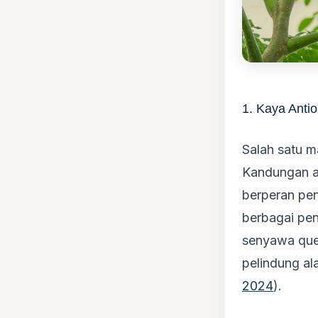
1. Kaya Anti
Salah satu m
Kandungan an
berperan pe
berbagai pen
senyawa quer
pelindung al
2024
).