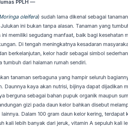
Humas PPLH —
Moringa oleifera
) sudah lama dikenal sebagai tanaman 
. Julukan ini bukan tanpa alasan. Tanaman yang tumbuh
s ini memiliki segudang manfaat, baik bagi kesehatan 
kungan. Di tengah meningkatnya kesadaran masyaraka
dan berkelanjutan, kelor hadir sebagai simbol sederh
a tumbuh dari halaman rumah sendiri.
akan tanaman serbaguna yang hampir seluruh bagiann
. Daunnya kaya akan nutrisi, bijinya dapat dijadikan m
ya berguna sebagai bahan pupuk organik maupun sum
andungan gizi pada daun kelor bahkan disebut melam
u lainnya. Dalam 100 gram daun kelor kering, terdapat
uh kali lebih banyak dari jeruk, vitamin A sepuluh kali le