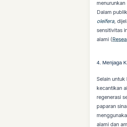
menurunkan k
Dalam publi
oleifera
, dij
sensitivitas
alami (
Resea
4. Menjaga K
Selain untuk
kecantikan 
regenerasi s
paparan sina
menggunakan 
alami dan a