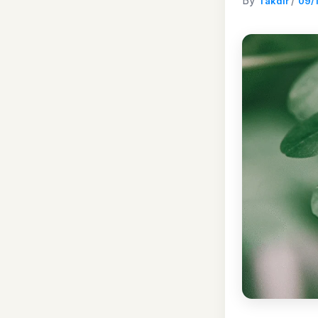
By
/
Takdir
09/