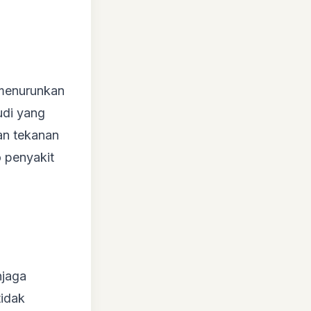
 menurunkan
udi yang
an tekanan
o penyakit
njaga
tidak