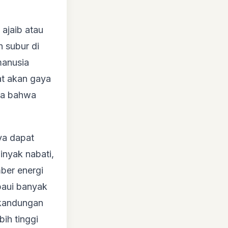
ajaib atau
 subur di
manusia
t akan gaya
ana bahwa
ya dapat
inyak nabati,
ber energi
paui banyak
 kandungan
bih tinggi