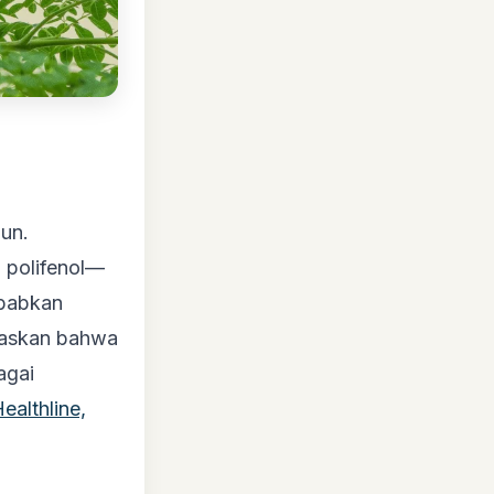
un.
 polifenol—
ebabkan
askan bahwa
agai
ealthline,