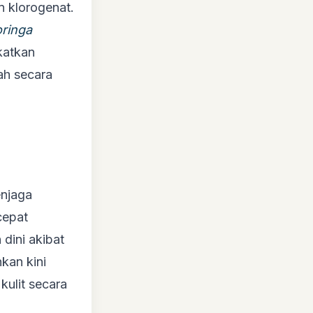
n klorogenat.
oringa
katkan
ah secara
enjaga
cepat
dini akibat
kan kini
kulit secara