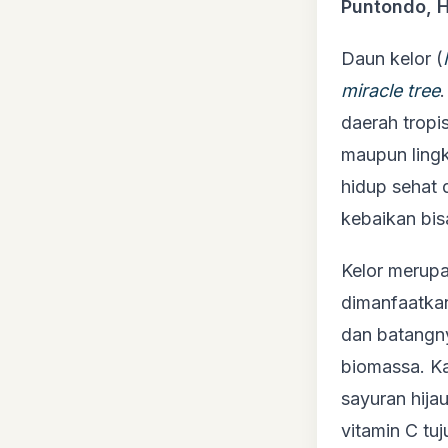
Puntondo, 
Daun kelor (
miracle tree
daerah tropi
maupun ling
hidup sehat 
kebaikan bis
Kelor merup
dimanfaatkan
dan batangn
biomassa. K
sayuran hija
vitamin C tuj