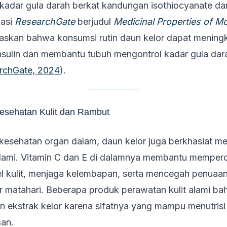
adar gula darah berkat kandungan isothiocyanate da
kasi
ResearchGate
berjudul
Medicinal Properties of M
elaskan bahwa konsumsi rutin daun kelor dapat mening
 insulin dan membantu tubuh mengontrol kadar gula dar
rchGate, 2024
).
esehatan Kulit dan Rambut
 kesehatan organ dalam, daun kelor juga berkhasiat m
alami. Vitamin C dan E di dalamnya membantu memper
el kulit, menjaga kelembapan, serta mencegah penuaan 
r matahari. Beberapa produk perawatan kulit alami bah
ekstrak kelor karena sifatnya yang mampu menutrisi 
man.