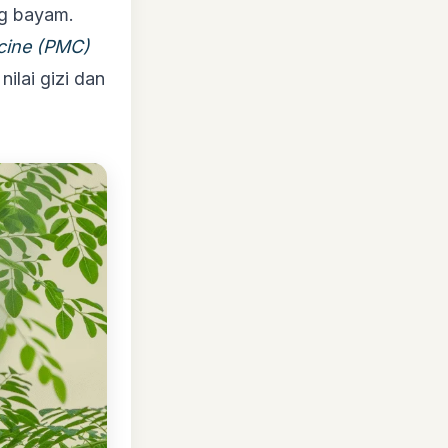
ing bayam.
icine (PMC)
ilai gizi dan