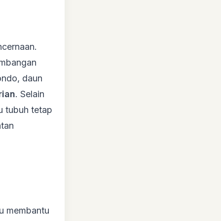
ncernaan.
eimbangan
ondo, daun
rian
. Selain
u tubuh tetap
atan
pu membantu