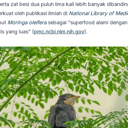
serta zat besi dua puluh lima kali lebih banyak diband
erkuat oleh publikasi ilmiah di
National Library of Med
but
Moringa oleifera
sebagai “superfood alami dengan n
s yang luas” (
pmc.ncbi.nlm.nih.gov
).