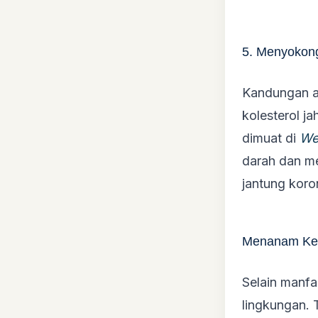
5. Menyokon
Kandungan a
kolesterol j
dimuat di
W
darah dan me
jantung koro
Menanam Kel
Selain manfa
lingkungan. 